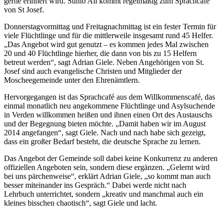
gerne erinnert wird. Suhib Ali kommt regelmäßig zum Sprachcafé
von St Josef.
Donnerstagvormittag und Freitagnachmittag ist ein fester Termin für
viele Flüchtlinge und für die mittlerweile insgesamt rund 45 Helfer.
„Das Angebot wird gut genutzt – es kommen jedes Mal zwischen
20 und 40 Flüchtlinge hierher, die dann von bis zu 15 Helfern
betreut werden“, sagt Adrian Giele. Neben Angehörigen von St.
Josef sind auch evangelische Christen und Mitglieder der
Moscheegemeinde unter den Ehrenämtlern.
Hervorgegangen ist das Sprachcafé aus dem WiIlkommenscafé, das
einmal monatlich neu angekommene Flüchtlinge und Asylsuchende
in Verden willkommen heißen und ihnen einen Ort des Austauschs
und der Begegnung bieten möchte. „Damit haben wir im August
2014 angefangen“, sagt Giele. Nach und nach habe sich gezeigt,
dass ein großer Bedarf besteht, die deutsche Sprache zu lernen.
Das Angebot der Gemeinde soll dabei keine Konkurrenz zu anderen
offiziellen Angeboten sein, sondern diese ergänzen. „Gelernt wird
bei uns pärchenweise“, erklärt Adrian Giele, „so kommt man auch
besser miteinander ins Gespräch.“ Dabei werde nicht nach
Lehrbuch unterrichtet, sondern „kreativ und manchmal auch ein
kleines bisschen chaotisch“, sagt Giele und lacht.