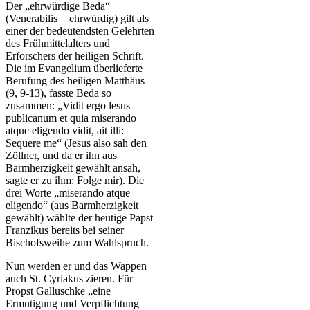
Der „ehrwürdige Beda“
(Venerabilis = ehrwürdig) gilt als
einer der bedeutendsten Gelehrten
des Frühmittelalters und
Erforschers der heiligen Schrift.
Die im Evangelium überlieferte
Berufung des heiligen Matthäus
(9, 9-13), fasste Beda so
zusammen: „Vidit ergo lesus
publicanum et quia miserando
atque eligendo vidit, ait illi:
Sequere me“ (Jesus also sah den
Zöllner, und da er ihn aus
Barmherzigkeit gewählt ansah,
sagte er zu ihm: Folge mir). Die
drei Worte „miserando atque
eligendo“ (aus Barmherzigkeit
gewählt) wählte der heutige Papst
Franzikus bereits bei seiner
Bischofsweihe zum Wahlspruch.
Nun werden er und das Wappen
auch St. Cyriakus zieren. Für
Propst Galluschke „eine
Ermutigung und Verpflichtung