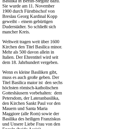
Basilika in Berlin-Steglitz dazu.
Sie wurde am 11. November
1900 durch Fürstbischof von
Breslau Georg Kardinal Kopp
geweiht – einem gebürtigen
Duderstädter. So schließt sich
mancher Kreis.
Weltweit tragen weit über 1600
Kirchen den Titel Basilica minor.
Mehr als 500 davon allein in
Italien. Der Ehrentitel wird seit
dem 18. Jahrhundert vergeben.
Wenn es kleine Basiliken gibt,
muss es auch große geben. Der
Titel Basilica maior ist den sechs
höchsten römisch-katholischen
Gotteshäusern vorbehalten: dem
Petersdom, der Lateranbasilika,
den Kirchen Sankt Paul vor den
Mauern und Santa Maria
Maggiore (alle Rom) sowie der
Basilika des heiligen Franziskus
und Unsere Liebe Frau von den