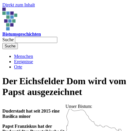
Direkt zum Inhalt
Bistumsgeschichten
Suche
Menschen
Ereignisse
Orte
Der Eichsfelder Dom wird vom
Papst ausgezeichnet
Unser Bistum:
Duderstadt hat seit 2015 eine
Basilica minor
Papst Franziskus hat der